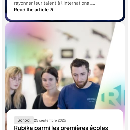
rayonner leur talent à l’international.
Read the article
Ce mois-ci, leurs courts-métrages d’animation
2D et 3D ont voyagé aux quatre coins du
monde, séduisant jurys et spectateurs.
School
25 septembre 2025
Rubika parmi les premières écoles