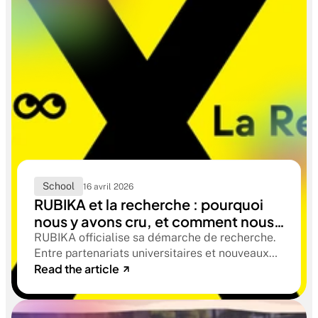
School
16 avril 2026
RUBIKA et la recherche : pourquoi
nous y avons cru, et comment nous
y sommes entrés
RUBIKA officialise sa démarche de recherche.
Entre partenariats universitaires et nouveaux
Read the article
axes thématiques (éthique, neurodiversité, IA),
découvrez comment nous préparons nos
étudiants aux mutations de demain.