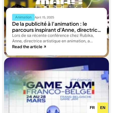
Animation
April 15, 2025
De la publicité à l'animation : le
parcours inspirant d'Anne, directrice
artistique aux mille facettes
Lors de sa récente conférence chez Rubika,
Anne, directrice artistique en animation, a
Read the article
partagé son parcours atypique et les
enseignements qu'elle a tirés de ses
expériences professionnelles. Retour sur ce
moment inspirant qui a marqué nos étudiants et
passionnés du secteur.
FR
EN