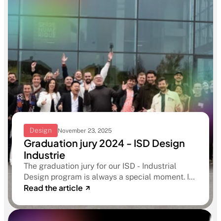
Design
November 23, 2025
Graduation jury 2024 - ISD Design
Industrie
The graduation jury for our ISD - Industrial
Design program is always a special moment. It
Read the article
celebrates years of work, learning and passion.