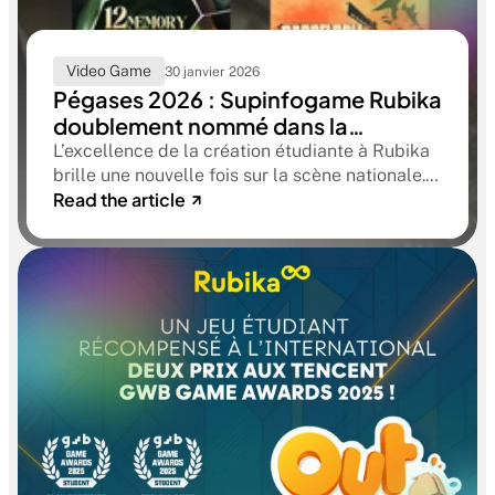
Video Game
30 janvier 2026
Pégases 2026 : Supinfogame Rubika
doublement nommé dans la
catégorie « Meilleur jeu étudiant »
L’excellence de la création étudiante à Rubika
brille une nouvelle fois sur la scène nationale.
Read the article
Après le sacre de Myrmidon, lauréat des
Pégases 2025, l’aventure continue : cette
année, ce n’est pas un, mais deux jeux de
l’école qui figurent parmi les trois finalistes
pour le prestigieux prix du Meilleur jeu étudiant
aux Pégases 2026 !