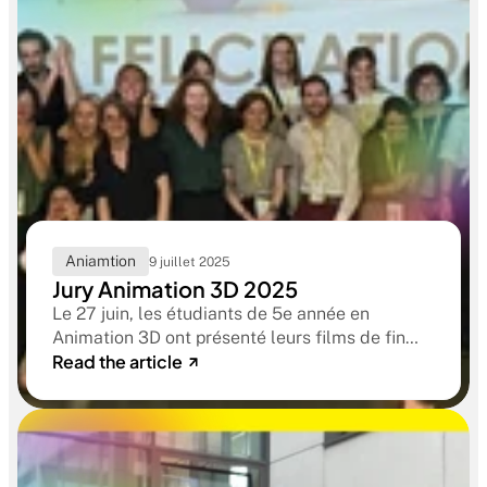
Aniamtion
9 juillet 2025
Jury Animation 3D 2025
Le 27 juin, les étudiants de 5e année en
Animation 3D ont présenté leurs films de fin
Read the article
d’études devant un jury composé de
professionnels venus de studios de référence :
Framestore, The Mill , Mikros Animation, TAT,
Illumination Mac Guff, benuts et Circus.