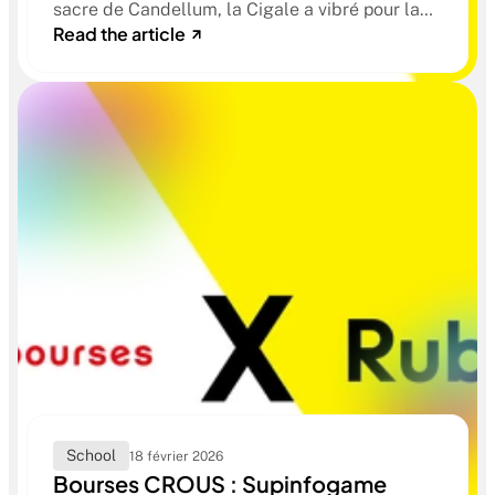
sacre de Candellum, la Cigale a vibré pour la
Read the article
relève du jeu vidéo français. Retour sur une
soirée riche en émotions qui dessine l’avenir de
notre industrie.
School
18 février 2026
Bourses CROUS : Supinfogame