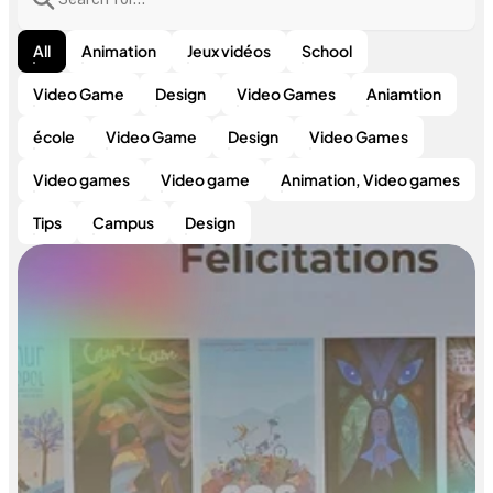
All
Animation
Jeux vidéos
School
Video Game
Design
Video Games
Aniamtion
école
Video Game
Design
Video Games
Video games
Video game
Animation, Video games
Tips
Campus
Design