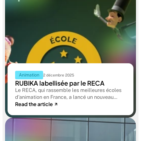
Animation
2 décembre 2025
RUBIKA labellisée par le RECA
Le RECA, qui rassemble les meilleures écoles
d'animation en France, a lancé un nouveau
Read the article
label pour guider au mieux les futurs étudiants.
Ce label repose sur une evaluation rigoureuse,
fondée sur des critères concrets partagés avec
la profession.