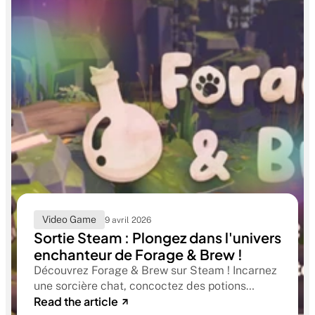
Video Game
9 avril 2026
Sortie Steam : Plongez dans l'univers
enchanteur de Forage & Brew !
Découvrez Forage & Brew sur Steam ! Incarnez
une sorcière chat, concoctez des potions
Read the article
magiques et explorez une forêt changeante