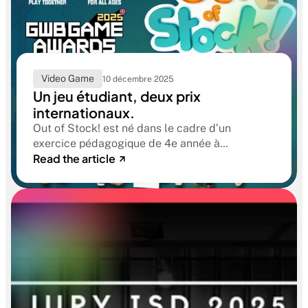
Video Game
10 décembre 2025
Un jeu étudiant, deux prix
internationaux.
Out of Stock! est né dans le cadre d’un
exercice pédagogique de 4e année à
Read the article
Supinfogame Rubika : concevoir un jeu original
et en assurer le lancement sur Steam, dans des
conditions proches de la réalité
professionnelle. Mais l’histoire ne s’est pas
arrêtée là.