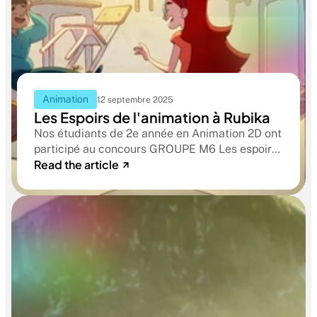
Animation
12 septembre 2025
Les Espoirs de l'animation à Rubika
Nos étudiants de 2e année en Animation 2D ont
participé au concours GROUPE M6 Les espoirs
Read the article
de l’animation.