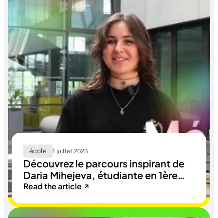
école
1 juillet 2025
Découvrez le parcours inspirant de
Daria Mihejeva, étudiante en 1ère
année Game Art à RUBIKA.
Read the article