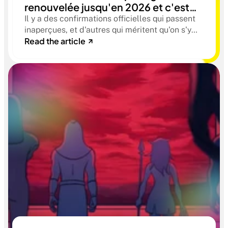
renouvelée jusqu'en 2026 et c'est
une vraie bonne nouvelle
Il y a des confirmations officielles qui passent
inaperçues, et d'autres qui méritent qu'on s'y
Read the article
arrête. Celle que nous venons de recevoir du
ministère de l'enseignement supérieur et de la