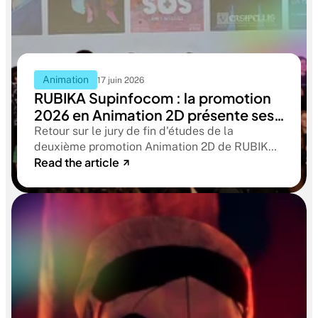
Animation
17 juin 2026
RUBIKA Supinfocom : la promotion
2026 en Animation 2D présente ses
films de fin d'études
Retour sur le jury de fin d'études de la
deuxième promotion Animation 2D de RUBIKA
Read the article
Supinfocom. Six courts-métrages, un jury
d'exception, et cinq ans d'apprentissage
aboutissant à des œuvres remarquables