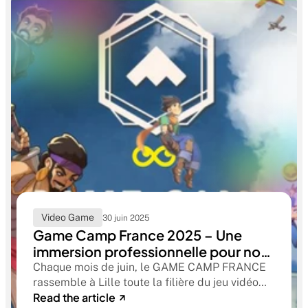
Video Game
30 juin 2025
Game Camp France 2025 – Une
immersion professionnelle pour nos
étudiants
Chaque mois de juin, le GAME CAMP FRANCE
rassemble à Lille toute la filière du jeu vidéo
Read the article
français. Un événement incontournable, pensé