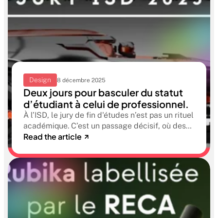
Design
8 décembre 2025
Deux jours pour basculer du statut
d’étudiant à celui de professionnel.
À l’ISD, le jury de fin d'études n’est pas un rituel
académique. C’est un passage décisif, où des
Read the article
professionnels du design viennent évaluer le
travail de nos étudiants. Pas uniquement pour
valider un diplôme. Mais pour reconnaître la
légitimité d’un futur designer.