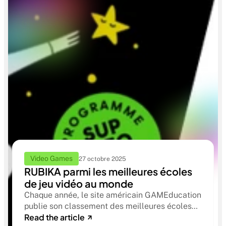
Video Games
27 octobre 2025
RUBIKA parmi les meilleures écoles
de jeu vidéo au monde
Chaque année, le site américain GAMEducation
publie son classement des meilleures écoles
Read the article
de jeu vidéo. Cette référence internationale est