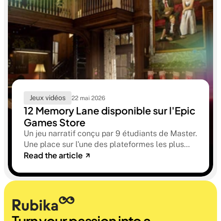
Jeux vidéos
22 mai 2026
12 Memory Lane disponible sur l'Epic
Games Store
Un jeu narratif conçu par 9 étudiants de Master.
Une place sur l'une des plateformes les plus
Read the article
sélectives du marché. Une histoire sur la
mémoire, la famille et ce qu'on préfère parfois
oublier.
Turn your passion into a 