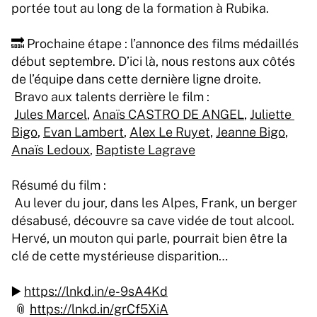
portée tout au long de la formation à Rubika.
🔜 Prochaine étape : l’annonce des films médaillés 
début septembre. D’ici là, nous restons aux côtés 
de l’équipe dans cette dernière ligne droite.
 Bravo aux talents derrière le film :
Jules Marcel
, 
Anaïs CASTRO DE ANGEL
, 
Juliette 
Bigo
, 
Evan Lambert
, 
Alex Le Ruyet
, 
Jeanne Bigo
, 
Anaïs Ledoux
, 
Baptiste Lagrave
Résumé du film :
 Au lever du jour, dans les Alpes, Frank, un berger 
désabusé, découvre sa cave vidée de tout alcool. 
Hervé, un mouton qui parle, pourrait bien être la 
clé de cette mystérieuse disparition…
▶️ 
https://lnkd.in/e-9sA4Kd
 📎 
https://lnkd.in/grCf5XiA