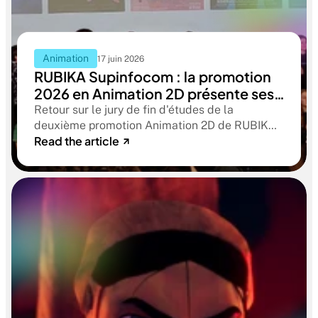
Animation
17 juin 2026
RUBIKA Supinfocom : la promotion
2026 en Animation 2D présente ses
films de fin d'études
Retour sur le jury de fin d'études de la
deuxième promotion Animation 2D de RUBIKA
Read the article
Supinfocom. Six courts-métrages, un jury
d'exception, et cinq ans d'apprentissage
aboutissant à des œuvres remarquables