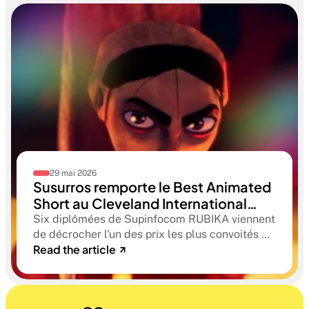
29 mai 2026
Susurros remporte le Best Animated
Short au Cleveland International
Film Festival. Une compétition
Six diplômées de Supinfocom RUBIKA viennent
qualificative aux Oscars®
de décrocher l'un des prix les plus convoités du
Read the article
circuit indépendant américain. Une victoire qui
confirme le niveau professionnel de la
formation RUBIKA dès la sortie d'école.