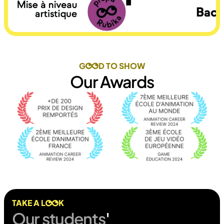
G
D TO SHOW
Our Awards
TAKE A L
K
Our students
' 