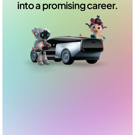
into a promising career.
Our
school
is
selective,
because
we
looking for
for
individuals
determined
and
passionate.
But
our
goal
is
clear,
to enable
à
a
maximum
students
obtain
their
degrees
and
to
flourish
at
their
field.
you
have
the
passion,
the desire
to
to invest
and
to
join
a
community
community,
join us.