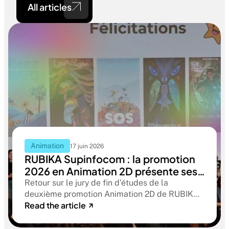
All articles
Animation
17 juin 2026
RUBIKA Supinfocom : la promotion
2026 en Animation 2D présente ses
films de fin d'études
Retour sur le jury de fin d'études de la
deuxième promotion Animation 2D de RUBIKA
Read the article
Supinfocom. Six courts-métrages, un jury
d'exception, et cinq ans d'apprentissage
aboutissant à des œuvres remarquables