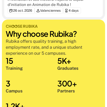
d'initiation en Animation de Rubika !
26 oct. 2026
Valenciennes
4 days
CH
SE RUBIKA
Why choose Rubika?
Rubika offers quality training, a high 
employment rate, and a unique student 
experience on our 5 campuses.
15
5K+
Training
Graduates
3
300+
Campus
Partners
1,2K+