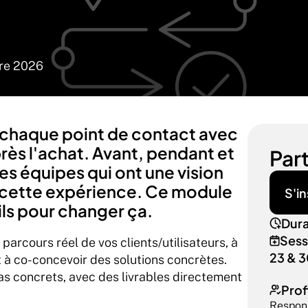
bre 2026
 chaque point de contact avec 
ès l'achat. Avant, pendant et 
Part
es équipes qui ont une vision 
 cette expérience. Ce module 
S'in
ils pour changer ça.
Dura
Sess
arcours réel de vos clients/utilisateurs, à 
23 & 3
et à co-concevoir des solutions concrètes. 
cas concrets, avec des livrables directement 
Prof
Respon