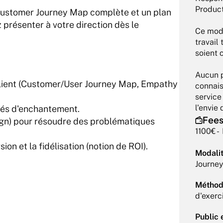
Product
 Customer Journey Map complète et un plan 
présenter à votre direction dès le 
Ce modu
travail 
soient 
Aucun p
 client (Customer/User Journey Map, Empathy 
connais
service 
l'envie
nités d'enchantement.
Fee
gn) pour résoudre des problématiques 
1100€ - 
ion et la fidélisation (notion de ROI).
Modalit
Journey
Méthode
d'exerc
Public 