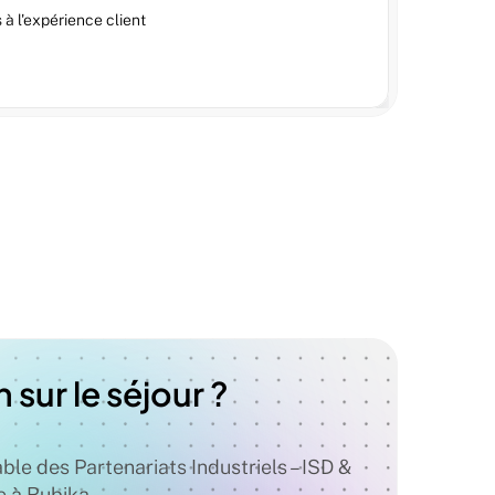
à l'expérience client
sur le séjour ? 
e des Partenariats Industriels – ISD & 
e à Rubika