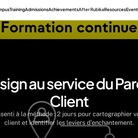
mpus
Training
Admissions
Achievements
After Rubika
Resources
Event
sign au service du Par
Client
senti à la méthode : 2 jours pour cartographier v
client et identifier les leviers d'enchantement.