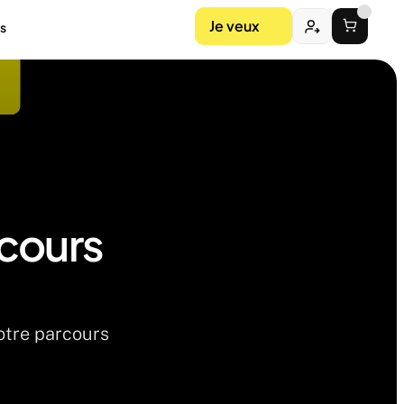
Je veux
s
cours 
otre parcours 