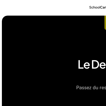
School
Ca
Le De
Passez du res