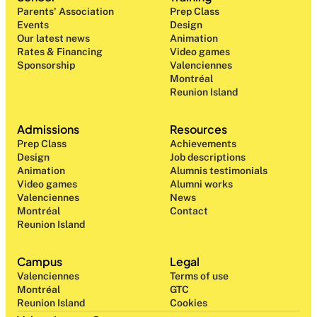
Parents' Association
Prep Class 
Events
Design 
Our latest news
Animation
Rates & Financing
Video games
Sponsorship
Valenciennes
Montréal
Reunion Island
Admissions
Resources
Prep Class 
Achievements
Design 
Job descriptions
Animation
Alumnis testimonials
Video games
Alumni works
Valenciennes
News
Montréal
Contact
Reunion Island
Campus
Legal
Valenciennes
Terms of use
Montréal
GTC
Reunion Island
Cookies