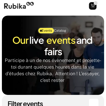
Events
Catalog
Our 
live 
 events 
and 
fairs
Participe à un de nos évènement et projette-
toi durant quelques heures dans la vie 
d’études chez Rubika.  Attention ! L’essayer, 
c’est rester 
Filter events