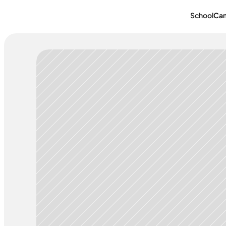
School
Ca