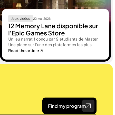
Jeux vidéos
22 mai 2026
12 Memory Lane disponible sur
l'Epic Games Store
Un jeu narratif conçu par 9 étudiants de Master.
Une place sur l'une des plateformes les plus
Read the article
sélectives du marché. Une histoire sur la
mémoire, la famille et ce qu'on préfère parfois
oublier.
Find my program