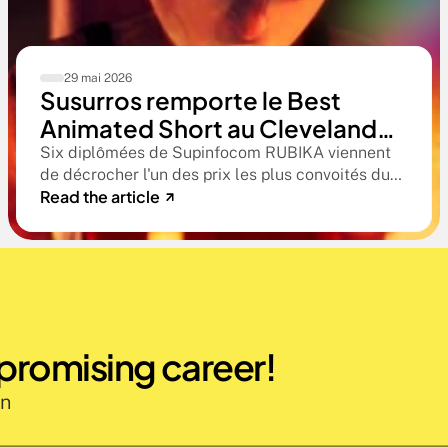
29 mai 2026
Susurros remporte le Best
Animated Short au Cleveland
International Film Festival. Une
Six diplômées de Supinfocom RUBIKA viennent
de décrocher l'un des prix les plus convoités du
compétition qualificative aux
Read the article
circuit indépendant américain. Une victoire qui
Oscars®
confirme le niveau professionnel de la formation
RUBIKA dès la sortie d'école.
 promising career!
n 