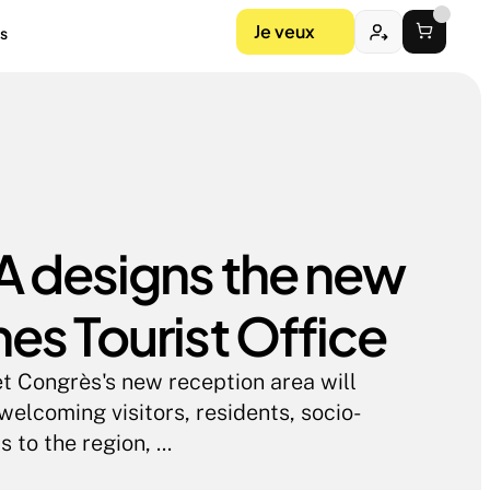
Je veux
s
 designs the new 
es Tourist Office
 Congrès's new reception area will 
welcoming visitors, residents, socio-
 to the region, ...