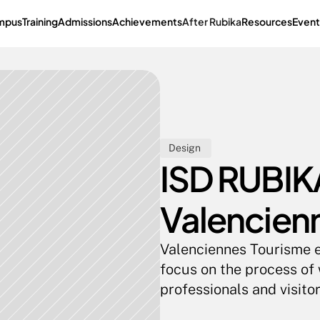
mpus
Training
Admissions
Achievements
After Rubika
Resources
Event
Design 
ISD RUBIKA
Valencienn
Valenciennes Tourisme et
focus on the process of 
professionals and visitors