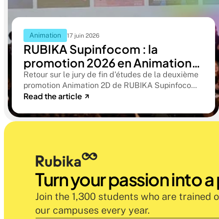
Animation
17 juin 2026
RUBIKA Supinfocom : la
promotion 2026 en Animation
2D présente ses films de fin
Retour sur le jury de fin d'études de la deuxième
promotion Animation 2D de RUBIKA Supinfocom.
d'études
Read the article
Six courts-métrages, un jury d'exception, et cinq
ans d'apprentissage aboutissant à des œuvres
remarquables
Turn your passion into a
Join the 1,300 students who are trained o
our campuses every year.