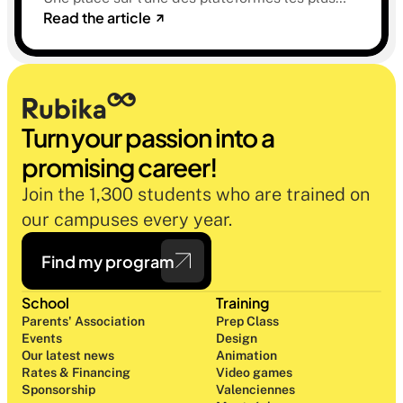
Read the article
sélectives du marché. Une histoire sur la
mémoire, la famille et ce qu'on préfère parfois
oublier.
Turn your passion into a 
promising career!
Join the 1,300 students who are trained on 
our campuses every year.
Find my program
School
Training
Parents' Association
Prep Class 
Events
Design 
Our latest news
Animation
Rates & Financing
Video games
Sponsorship
Valenciennes