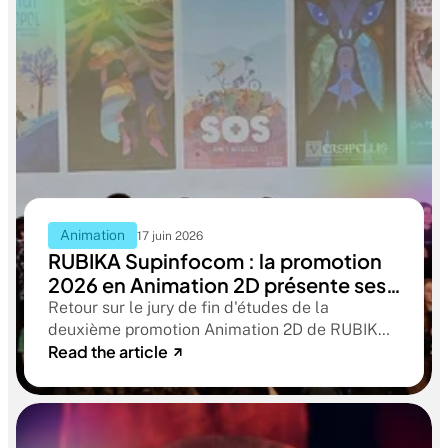
Animation
17 juin 2026
RUBIKA Supinfocom : la promotion
2026 en Animation 2D présente ses
films de fin d'études
Retour sur le jury de fin d'études de la
deuxième promotion Animation 2D de RUBIKA
Read the article
Supinfocom. Six courts-métrages, un jury
d'exception, et cinq ans d'apprentissage
aboutissant à des œuvres remarquables