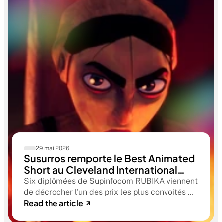
29 mai 2026
Susurros remporte le Best Animated
Short au Cleveland International
Film Festival. Une compétition
Six diplômées de Supinfocom RUBIKA viennent
qualificative aux Oscars®
de décrocher l'un des prix les plus convoités du
Read the article
circuit indépendant américain. Une victoire qui
confirme le niveau professionnel de la