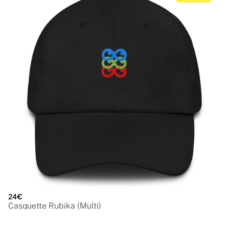
24€
Casquette Rubika (Multi)