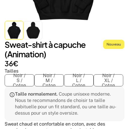
Sweat-shirt à capuche 
Nouveau
(Animation)
36€
Tailles
Noir /
Noir /
Noir /
Noir /
S /
M /
L /
XL /
Coton
Coton
Coton
Coton
Taille normalement.
 Coupe unisexe moderne. 
Nous te recommandons de choisir ta taille 
habituelle pour un fit standard, ou une taille au-
dessus pour un style oversize.
Sweat chaud et confortable en coton, avec des 