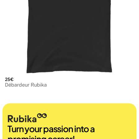
25€
Débardeur Rubika
Turn your passion into a 
promising career!