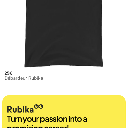
25€
Débardeur Rubika
Turn your passion into a 
promising career!