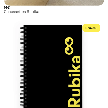
14€
Chaussettes Rubika
Nouveau