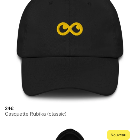
24€
Casquette Rubika (classic)
Nouveau