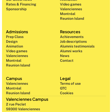
Rates & Financing
Video games
Sponsorship
Valenciennes
Montréal
Reunion Island
Admissions
Resources
Prep Class 
Achievements
Design 
Job descriptions
Animation
Alumnis testimonials
Video games
Alumni works
Valenciennes
News
Montréal
Contact
Reunion Island
Campus
Legal
Valenciennes
Terms of use
Montréal
GTC
Reunion Island
Cookies
Valenciennes Campus
2 rue Peclet
59300 Valenciennes