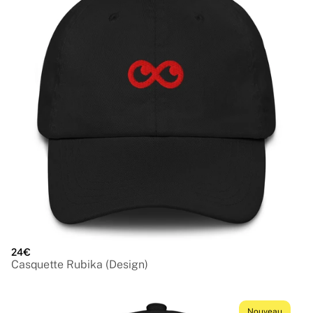
24€
Casquette Rubika (Design)
Nouveau