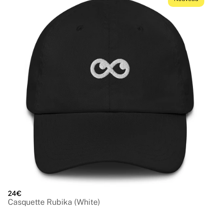
24€
Casquette Rubika (White)