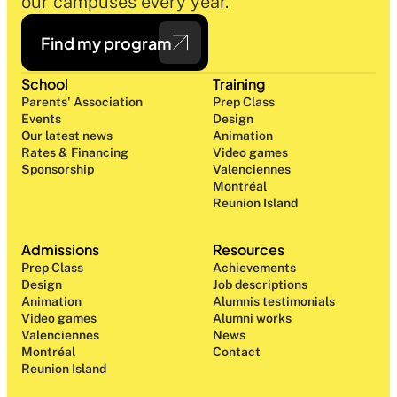
our campuses every year.
Find my program
School
Training
Parents' Association
Prep Class 
Events
Design 
Our latest news
Animation
Rates & Financing
Video games
Sponsorship
Valenciennes
Montréal
Reunion Island
Admissions
Resources
Prep Class 
Achievements
Design 
Job descriptions
Animation
Alumnis testimonials
Video games
Alumni works
Valenciennes
News
Montréal
Contact
Reunion Island