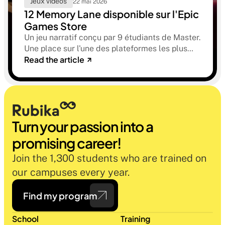
Jeux vidéos
22 mai 2026
12 Memory Lane disponible sur l'Epic
Games Store
Un jeu narratif conçu par 9 étudiants de Master.
Une place sur l'une des plateformes les plus
Read the article
sélectives du marché. Une histoire sur la
mémoire, la famille et ce qu'on préfère parfois
oublier.
Turn your passion into a 
promising career!
Join the 1,300 students who are trained on 
our campuses every year.
Find my program
School
Training