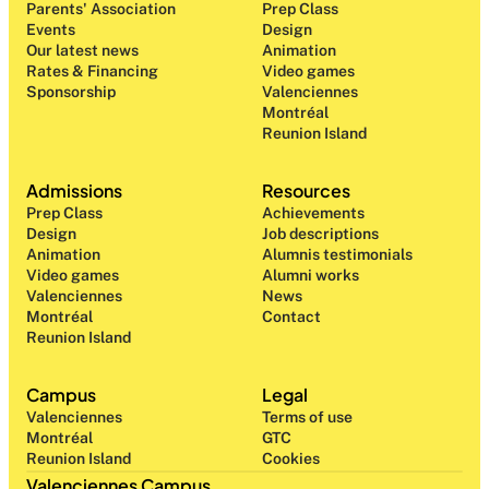
Parents' Association
Prep Class 
Events
Design 
Our latest news
Animation
Rates & Financing
Video games
Sponsorship
Valenciennes
Montréal
Reunion Island
Admissions
Resources
Prep Class 
Achievements
Design 
Job descriptions
Animation
Alumnis testimonials
Video games
Alumni works
Valenciennes
News
Montréal
Contact
Reunion Island
Campus
Legal
Valenciennes
Terms of use
Montréal
GTC
Reunion Island
Cookies
Valenciennes Campus