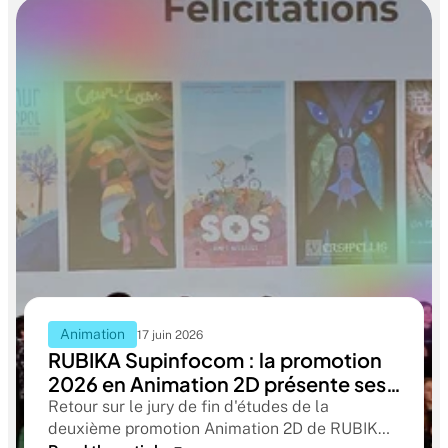
Animation
17 juin 2026
RUBIKA Supinfocom : la promotion
2026 en Animation 2D présente ses
films de fin d'études
Retour sur le jury de fin d'études de la
deuxième promotion Animation 2D de RUBIKA