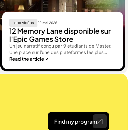
Jeux vidéos
22 mai 2026
12 Memory Lane disponible sur
l'Epic Games Store
Un jeu narratif conçu par 9 étudiants de Master.
Une place sur l'une des plateformes les plus
Read the article
sélectives du marché. Une histoire sur la
mémoire, la famille et ce qu'on préfère parfois
oublier.
Find my program