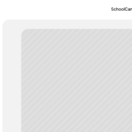
School
Ca