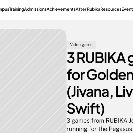
mpus
Training
Admissions
Achievements
After Rubika
Resources
Event
Video game
3 RUBIKA 
for Golden
(Jivana, Li
Swift)
3 games from RUBIKA Jeu 
running for the Pegasus 