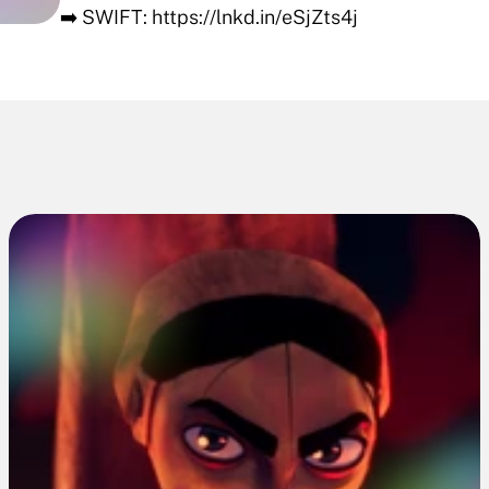
➡️ SWIFT: https://lnkd.in/eSjZts4j