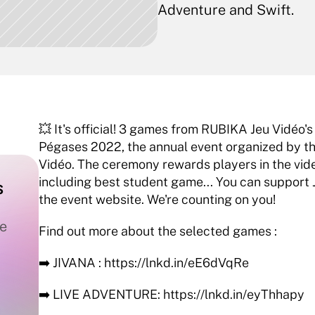
Adventure and Swift.
💥 It's official! 3 games from RUBIKA Jeu Vidéo's 
Pégases 2022, the annual event organized by th
Vidéo. The ceremony rewards players in the vide
including best student game... You can support J
 
the event website. We're counting on you! 
e 
Find out more about the selected games : 
➡️ JIVANA : https://lnkd.in/eE6dVqRe 
➡️ LIVE ADVENTURE: https://lnkd.in/eyThhapy 