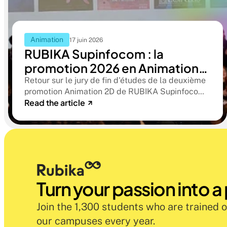
Animation
17 juin 2026
RUBIKA Supinfocom : la
promotion 2026 en Animation
2D présente ses films de fin
Retour sur le jury de fin d'études de la deuxième
promotion Animation 2D de RUBIKA Supinfocom.
d'études
Read the article
Six courts-métrages, un jury d'exception, et cinq
ans d'apprentissage aboutissant à des œuvres
remarquables
Turn your passion into a
Join the 1,300 students who are trained o
our campuses every year.