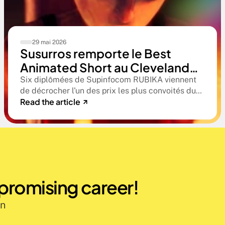
29 mai 2026
Susurros remporte le Best
Animated Short au Cleveland
International Film Festival. Une
Six diplômées de Supinfocom RUBIKA viennent
de décrocher l'un des prix les plus convoités du
compétition qualificative aux
Read the article
circuit indépendant américain. Une victoire qui
Oscars®
confirme le niveau professionnel de la formation
RUBIKA dès la sortie d'école.
 promising career!
n 