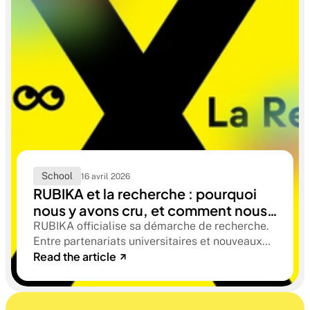
School
16 avril 2026
RUBIKA et la recherche : pourquoi
nous y avons cru, et comment nous
y sommes entrés
RUBIKA officialise sa démarche de recherche.
Entre partenariats universitaires et nouveaux
Read the article
axes thématiques (éthique, neurodiversité, IA),
découvrez comment nous préparons nos
étudiants aux mutations de demain.