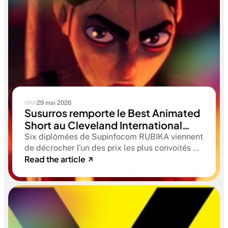
29 mai 2026
Susurros remporte le Best Animated
Short au Cleveland International
Film Festival. Une compétition
Six diplômées de Supinfocom RUBIKA viennent
qualificative aux Oscars®
de décrocher l'un des prix les plus convoités du
Read the article
circuit indépendant américain. Une victoire qui
confirme le niveau professionnel de la
formation RUBIKA dès la sortie d'école.