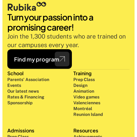
Turn your passion into a 
promising career!
Join the 1,300 students who are trained on 
our campuses every year.
Find my program
School
Training
Parents' Association
Prep Class 
Events
Design 
Our latest news
Animation
Rates & Financing
Video games
Sponsorship
Valenciennes
Montréal
Reunion Island
Admissions
Resources
Prep Class 
Achievements