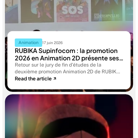
Animation
17 juin 2026
RUBIKA Supinfocom : la promotion
2026 en Animation 2D présente ses
films de fin d'études
Retour sur le jury de fin d'études de la
deuxième promotion Animation 2D de RUBIKA
Read the article
Supinfocom. Six courts-métrages, un jury
d'exception, et cinq ans d'apprentissage
aboutissant à des œuvres remarquables