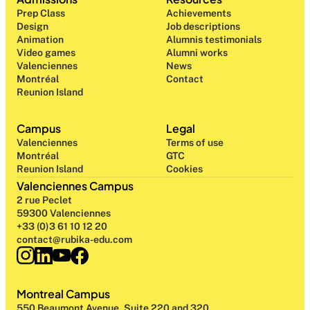
Prep Class 
Achievements
Design 
Job descriptions
Animation
Alumnis testimonials
Video games
Alumni works
Valenciennes
News
Montréal
Contact
Reunion Island
Campus
Legal
Valenciennes
Terms of use
Montréal
GTC
Reunion Island
Cookies
Valenciennes Campus
2 rue Peclet
59300 Valenciennes
+33 (0)3 61 10 12 20
contact@rubika-edu.com
Montreal Campus
550 Beaumont Avenue, Suite 220 and 320