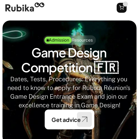
Admission
Resources
Game Design 
Competition 🇫🇷
Dates, Tests, Procedures: Everything you 
need to know to apply for Rubika Réunion's 
Game Design Entrance Exam and join our 
excellence training in Game Design!
Get advice 