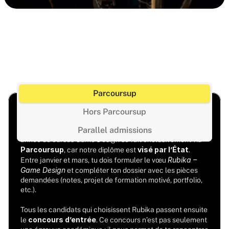
Parcoursup
Processus d’inscription en 1re année Game Design
Hors Parcoursup
Parallel admissions
Pour les lycéens en France, ton admission en première 
année du cursus Game Design se fait exclusivement via 
Parcoursup
visé par l’État
, car notre diplôme est 
. 
Rubika – 
Entre janvier et mars, tu dois formuler le vœu 
Game Design
 et compléter ton dossier avec les pièces 
demandées (notes, projet de formation motivé, portfolio, 
etc.).
Tous les candidats qui choisissent Rubika passent ensuite 
concours d’entrée
le 
. Ce concours n’est pas seulement 