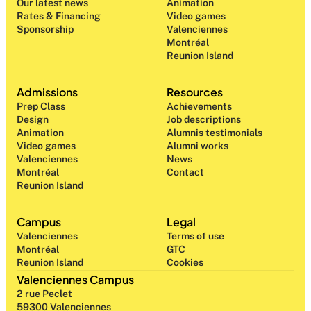
Our latest news
Animation
Rates & Financing
Video games
Sponsorship
Valenciennes
Montréal
Reunion Island
Admissions
Resources
Prep Class 
Achievements
Design 
Job descriptions
Animation
Alumnis testimonials
Video games
Alumni works
Valenciennes
News
Montréal
Contact
Reunion Island
Campus
Legal
Valenciennes
Terms of use
Montréal
GTC
Reunion Island
Cookies
Valenciennes Campus
2 rue Peclet
59300 Valenciennes